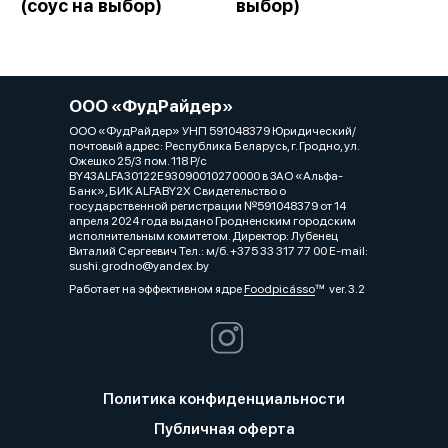
(соус на выбор)
выбор)
ООО «ФудРайдер»
ООО «ФудРайдер» УНП 591048379 Юридический/
почтовый адрес: Республика Беларусь, г. Гродно, ул.
Ожешко 25/3 пом. 118 Р/с
BY43ALFA30122E93090010270000 в ЗАО «Альфа-
Банк», БИК ALFABY2X Свидетельство о
государственной регистрации №591048379 от 14
апреля 2024 года выдано Гродненским городским
исполнительным комитетом. Директор: Лубенец
Виталий Сергеевич Тел.: м/б. +375 33 317 77 00 E-mail:
sushi.grodno@yandex.by
Работает на эффективном ядре
Foodpicásso
ver. 3.2
Политика конфиденциальности
Публичная оферта