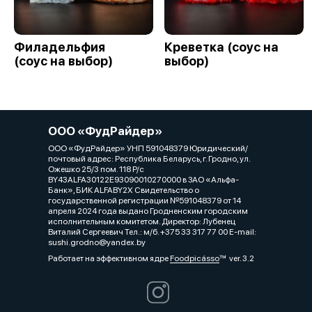
Филадельфия
Креветка (соус на
(соус на выбор)
выбор)
ООО «ФудРайдер»
ООО «ФудРайдер» УНП 591048379 Юридический/
почтовый адрес: Республика Беларусь, г. Гродно, ул.
Ожешко 25/3 пом. 118 Р/с
BY43ALFA30122E93090010270000 в ЗАО «Альфа-
Банк», БИК ALFABY2X Свидетельство о
государственной регистрации №591048379 от 14
апреля 2024 года выдано Гродненским городским
исполнительным комитетом. Директор: Лубенец
Виталий Сергеевич Тел.: м/б. +375 33 317 77 00 E-mail:
sushi.grodno@yandex.by
Работает на эффективном ядре
Foodpicásso
ver. 3.2