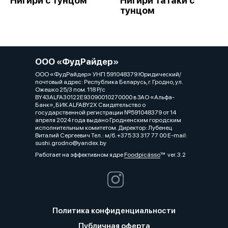
Нигири с тунцом
Нигири татаки с
тунцом
ООО «ФудРайдер»
ООО «ФудРайдер» УНП 591048379 Юридический/
почтовый адрес: Республика Беларусь, г. Гродно, ул.
Ожешко 25/3 пом. 118 Р/с
BY43ALFA30122E93090010270000 в ЗАО «Альфа-
Банк», БИК ALFABY2X Свидетельство о
государственной регистрации №591048379 от 14
апреля 2024 года выдано Гродненским городским
исполнительным комитетом. Директор: Лубенец
Виталий Сергеевич Тел.: м/б. +375 33 317 77 00 E-mail:
sushi.grodno@yandex.by
Работает на эффективном ядре
Foodpicásso
ver. 3.2
Политика конфиденциальности
Публичная оферта